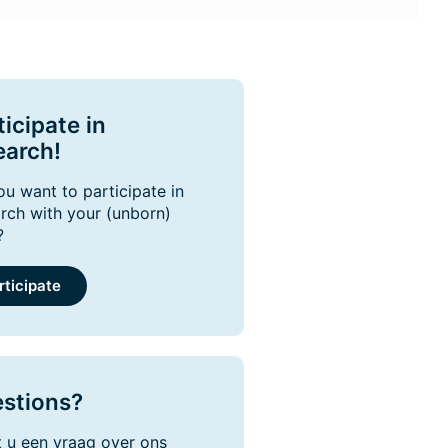
ticipate in
earch!
u want to participate in
rch with your (unborn)
?
rticipate
stions?
 u een vraag over ons