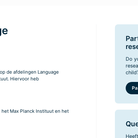
ge
Par
res
Do yo
resea
t op de afdelingen Language
child
uut. Hiervoor heb
Pa
 het Max Planck Instituut en het
Que
Heeft