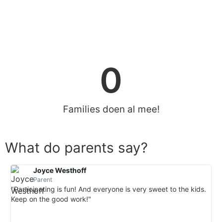
I have a child (age 0-6)
0
Families doen al mee!
What do parents say?
Joyce Westhoff
Parent
"Participating is fun! And everyone is very sweet to the kids.
"It
Keep on the good work!"
of.