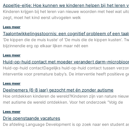
Appeltje-eitje: Hoe kunnen we kinderen helpen bij het leren
Kinderen krijgen bij het leren van nieuwe woorden met heel wat ui
zegt, moet het kind eerst uitvogelen welk
Lees meer
Taalontwikkelingsstoornis: een cognitief probleem of een ta
‘De kippen die de muis kuste’ of ‘De muis die de kippen kusten’.
bijzinnendie erg op elkaar lijken maar nét een
Lees meer
Huid-op-huid contact met moeder verandert darm-microbio
Huid-op-huid contactDagelijks huid-op-huid contact tussen verzo
interventie voor premature baby’s. De interventie heeft positieve
Lees meer
Deelnemers (6-8 jaar) gezocht met én zonder autisme
Hoe ontdekken kinderen de wereld?Kinderen zijn van nature nieuws
met autisme de wereld ontdekken. Voor het onderzoek “Volg de
Lees meer
Drie openstaande vacatures
De afdeling Language Development is op zoek naar een student as