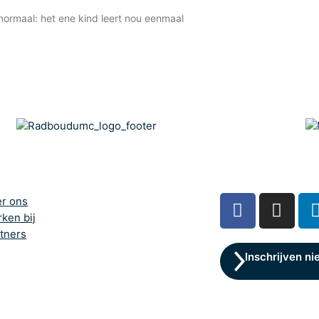
 normaal: het ene kind leert nou eenmaal
r ons
ken bij
tners
Inschrijven ni