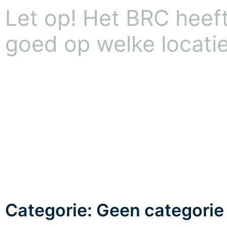
Let op! Het BRC heeft 
goed op welke locatie
Categorie: Geen categorie