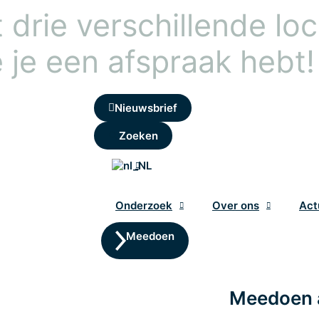
drie verschillende loca
 je een afspraak hebt!
Nieuwsbrief
Zoeken
Onderzoek
Over ons
Act
Meedoen
Meedoen 