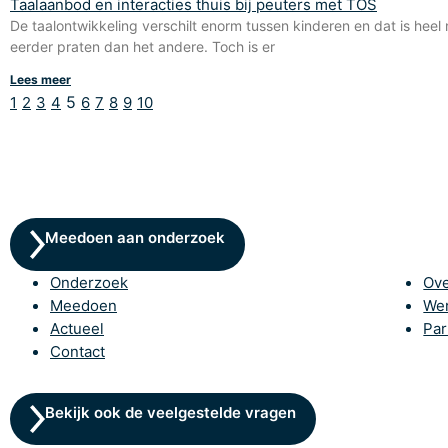
Taalaanbod en interacties thuis bij peuters met TOS
De taalontwikkeling verschilt enorm tussen kinderen en dat is heel
eerder praten dan het andere. Toch is er
Lees meer
5
1
2
3
4
6
7
8
9
10
Meedoen aan onderzoek
Onderzoek
Ove
Meedoen
Wer
Actueel
Par
Contact
Bekijk ook de veelgestelde vragen