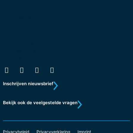
Onderzoek
Meedoen
Actueel
Contact
Over ons
Werken bij
Partners
Inschrijven nieuwsbrief
Bekijk ook de veelgestelde vragen
Privacybeleid
Privacyverklaring
Imprint