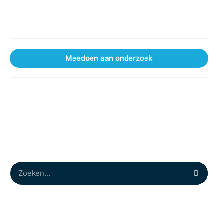
Werken bij
Partners
Meedoen aan onderzoek
Nieuws
Evenementen
Nieuwsbrief
Contact
Privacybeleid
Privacyverklaring
Imprint