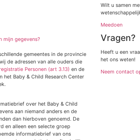
Wilt u samen me
wetenschappelij
Meedoen
Vragen?
an mijn gegevens?
Heeft u een vra
chillende gemeentes in de provincie
het ons weten!
ij de adressen van alle ouders die
egistratie Personen (art 3.13)
en de
Neem contact o
het Baby & Child Research Center
ek.
matiebrief over het Baby & Child
gevens aan niemand anders en de
inden dan hierboven genoemd. De
 en alleen een selecte groep
emde informatiebrief van ons