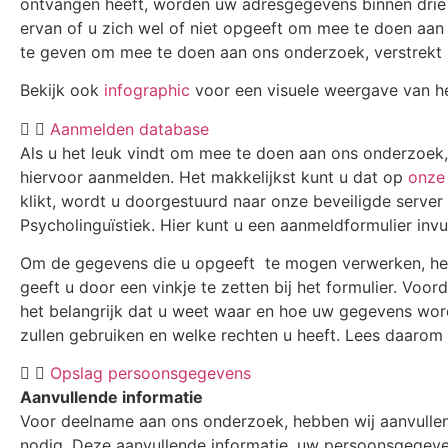
ontvangen heeft, worden uw adresgegevens binnen drie 
ervan of u zich wel of niet opgeeft om mee te doen aan 
te geven om mee te doen aan ons onderzoek, verstrekt 
Bekijk ook
infographic
voor een visuele weergave van h
Aanmelden database
Als u het leuk vindt om mee te doen aan ons onderzoek,
hiervoor aanmelden. Het makkelijkst kunt u dat op
onze
klikt, wordt u doorgestuurd naar onze beveiligde server
Psycholinguïstiek. Hier kunt u een aanmeldformulier invu
Om de gegevens die u opgeeft te mogen verwerken, h
geeft u door een vinkje te zetten bij het formulier. Voo
het belangrijk dat u weet waar en hoe uw gegevens wo
zullen gebruiken en welke rechten u heeft. Lees daarom
Opslag persoonsgegevens
Aanvullende informatie
Voor deelname aan ons onderzoek, hebben wij aanvullen
nodig. Deze aanvullende informatie, uw persoonsgegeven