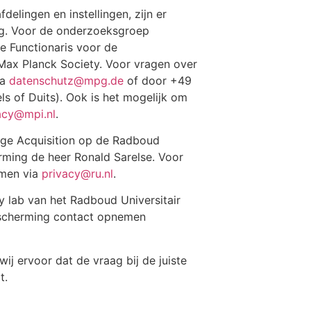
elingen en instellingen, zijn er
g. Voor de onderzoeksgroep
e Functionaris voor de
ax Planck Society. Voor vragen over
ia
datenschutz@mpg.de
of door +49
s of Duits). Ook is het mogelijk om
acy@mpi.nl
.
ge Acquisition op de Radboud
rming de heer Ronald Sarelse. Voor
emen via
privacy@ru.nl
.
lab van het Radboud Universitair
escherming contact opnemen
ij ervoor dat de vraag bij de juiste
t.