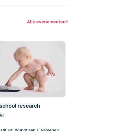
Alle evenementen
 school research
26
stituut, Wundtlaan 1, Nijmegen