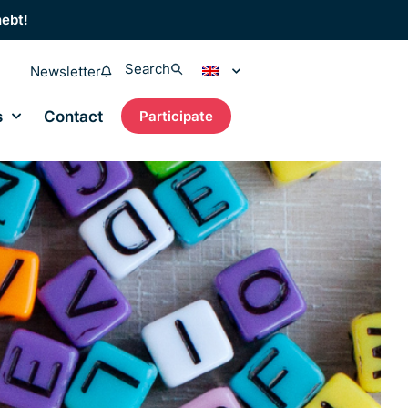
hebt!
Search
Newsletter
s
Contact
Participate