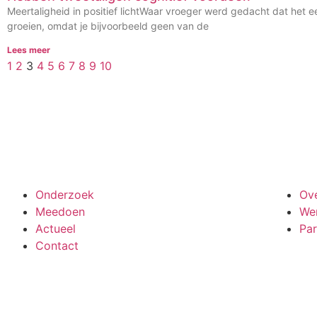
Meertaligheid in positief lichtWaar vroeger werd gedacht dat het
groeien, omdat je bijvoorbeeld geen van de
Lees meer
1
2
3
4
5
6
7
8
9
10
Meedoen aan onderzoek
Onderzoek
Ov
Meedoen
Wer
Actueel
Par
Contact
Bekijk ook de veelgestelde vragen