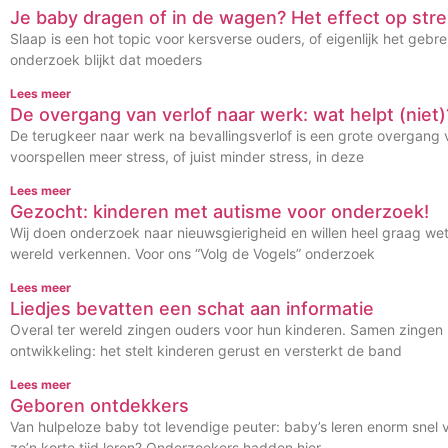
Je baby dragen of in de wagen? Het effect op stre
Slaap is een hot topic voor kersverse ouders, of eigenlijk het gebrek
onderzoek blijkt dat moeders
Lees meer
De overgang van verlof naar werk: wat helpt (niet)
De terugkeer naar werk na bevallingsverlof is een grote overgang
voorspellen meer stress, of juist minder stress, in deze
Lees meer
Gezocht: kinderen met autisme voor onderzoek!
Wij doen onderzoek naar nieuwsgierigheid en willen heel graag we
wereld verkennen. Voor ons “Volg de Vogels” onderzoek
Lees meer
Liedjes bevatten een schat aan informatie
Overal ter wereld zingen ouders voor hun kinderen. Samen zingen h
ontwikkeling: het stelt kinderen gerust en versterkt de band
Lees meer
Geboren ontdekkers
Van hulpeloze baby tot levendige peuter: baby’s leren enorm snel
zo’n korte tijd leren? Onderzoekers hadden hier