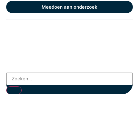
Meedoen aan onderzoek
Nieuws
Evenementen
Nieuwsbrief
Contact
Privacybeleid
Privacyverklaring
Imprint