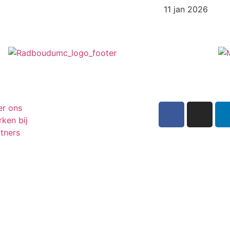
11 jan 2026
er ons
ken bij
tners
Inschrijven n