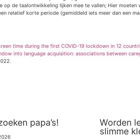
ie op de taalontwikkeling lijken mee te vallen; Hier moeten 
en relatief korte periode (gemiddeld iets meer dan een ma
creen time during the first COVID-19 lockdown in 12 countr
dow into language acquisition: associations between caregi
022
.
Alle artikelen
zoeken papa’s!
Worden le
slimme kl
 2026