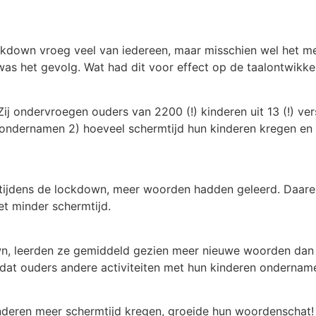
lockdown vroeg veel van iedereen, maar misschien wel het 
 was het gevolg. Wat had dit voor effect op de taalontwikke
j ondervroegen ouders van 2200 (!) kinderen uit 13 (!) ver
en ondernamen 2) hoeveel schermtijd hun kinderen kregen e
n tijdens de lockdown, meer woorden hadden geleerd. Daar
t minder schermtijd.
wn, leerden ze gemiddeld gezien meer nieuwe woorden dan
at ouders andere activiteiten met hun kinderen ondername
inderen meer schermtijd kregen, groeide hun woordenschat!