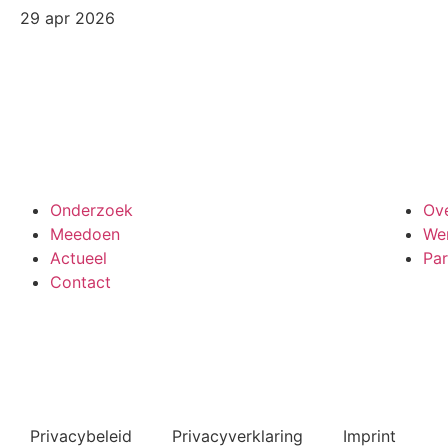
29 apr 2026
Meedoen aan onderzoek
Onderzoek
Ov
Meedoen
Wer
Actueel
Par
Contact
Bekijk ook de veelgestelde vragen
Privacybeleid
Privacyverklaring
Imprint