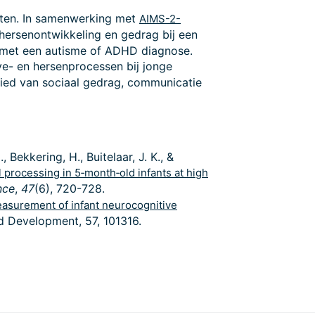
ten. In samenwerking met
AIMS-2-
 hersenontwikkeling en gedrag bij een
n met een autisme of ADHD diagnose.
e- en hersenprocessen bij jonge
bied van sociaal gedrag, communicatie
 Bekkering, H., Buitelaar, J. K., &
l processing in 5‐month‐old infants at high
nce
,
47
(6), 720-728.
asurement of infant neurocognitive
d Development, 57, 101316.