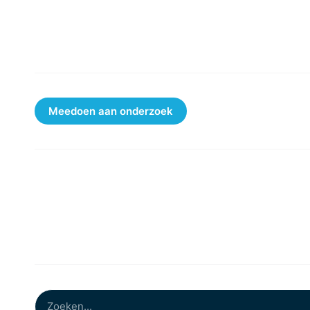
Medewerkers
Werken bij
Partners
Meedoen aan onderzoek
Nieuws
Evenementen
Nieuwsbrief
Contact