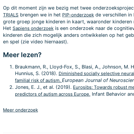
Op dit moment zijn we bezig met twee onderzoeksprojec
brengen we in het
de verschillen in
TRIALS
PIP-onderzoek
grote groep jonge kinderen in kaart, waaronder kindere
Het
is een onderzoek naar de cognitiev
Sapiens onderzoek
kinderen die zich mogelijk anders ontwikkelen op het ge
en spel (zie video hiernaast).
Meer lezen?
Braukmann, R., Lloyd‐Fox, S., Blasi, A., Johnson, M. H.,
Hunnius, S. (2018).
Diminished socially selective neura
European Journal of Neuroscie
familial risk of autism.
Jones, E. J., et al. (2019).
Eurosibs: Towards robust me
Infant Behavior an
predictors of autism across Europe.
Meer onderzoek