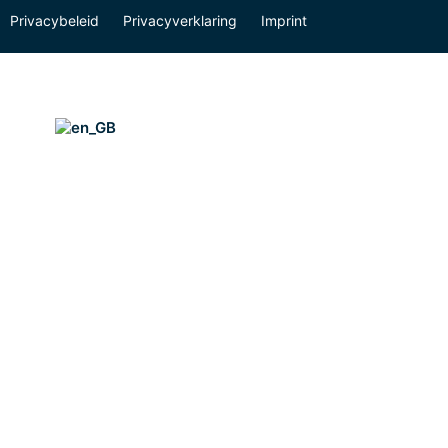
Privacybeleid
Privacyverklaring
Imprint
Onderzoek
Online onderzoek
Wat onderzoeken wij?
Hoe doen wij onderzoek?
Over ons
Het BRC
Onderzoeksgroepen