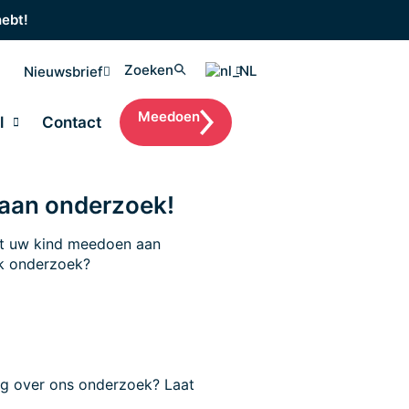
hebt!
Zoeken
Nieuwsbrief
Meedoen
l
Contact
aan onderzoek!
t uw kind meedoen aan
k onderzoek?
ag over ons onderzoek? Laat