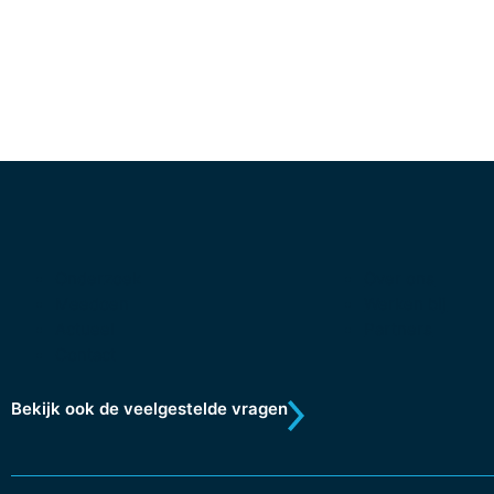
Onderzoek
Over ons
Meedoen
Werken bij
Actueel
Partners
Contact
Bekijk ook de veelgestelde vragen