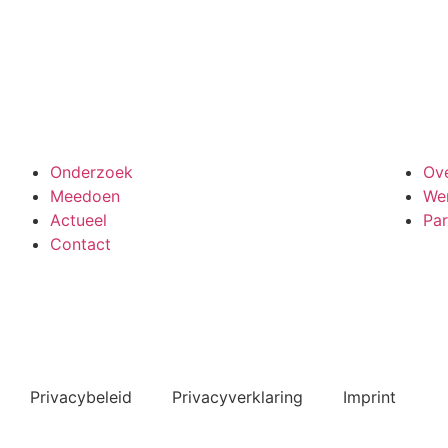
Meedoen aan onderzoek
Onderzoek
Ov
Meedoen
Wer
Actueel
Par
Contact
Bekijk ook de veelgestelde vragen
Privacybeleid
Privacyverklaring
Imprint