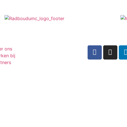
er ons
ken bij
tners
Inschrijven n