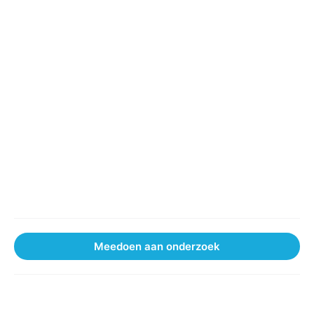
Wat onderzoeken wij?
Hoe doen wij onderzoek?
Over ons
Het BRC
Onderzoeksgroepen
Medewerkers
Werken bij
Partners
Meedoen aan onderzoek
Nieuws