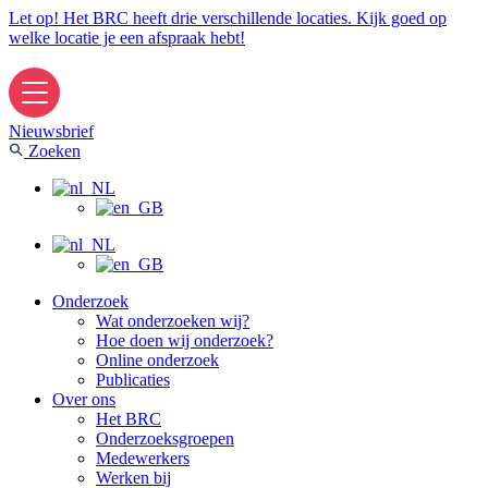
Ga
Let op! Het BRC heeft drie verschillende locaties. Kijk goed op
naar
welke locatie je een afspraak hebt!
de
inhoud
Nieuwsbrief
Zoeken
Onderzoek
Wat onderzoeken wij?
Hoe doen wij onderzoek?
Online onderzoek
Publicaties
Over ons
Het BRC
Onderzoeksgroepen
Medewerkers
Werken bij