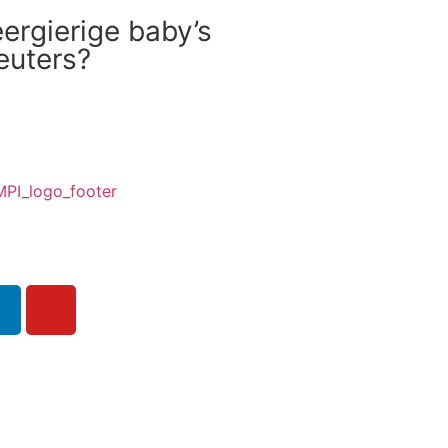
ergierige baby’s
euters?
ieuwsbrief