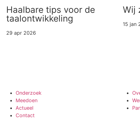
Haalbare tips voor de
Wij 
taalontwikkeling
15 jan
29 apr 2026
Meedoen aan onderzoek
Onderzoek
Ov
Meedoen
Wer
Actueel
Par
Contact
Bekijk ook de veelgestelde vragen