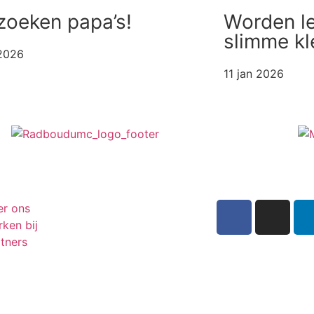
zoeken papa’s!
Worden le
slimme kl
 2026
11 jan 2026
er ons
ken bij
tners
Inschrijven n