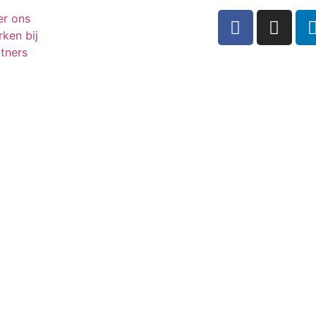
er ons
ken bij
tners
Inschrijven n