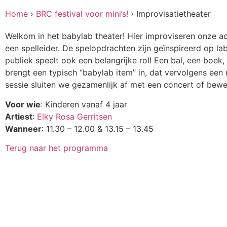
Home
›
BRC festival voor mini’s!
›
Improvisatietheater
Welkom in het babylab theater! Hier improviseren onze a
een spelleider. De spelopdrachten zijn geïnspireerd op la
publiek speelt ook een belangrijke rol! Een bal, een boek,
brengt een typisch “babylab item” in, dat vervolgens een n
sessie sluiten we gezamenlijk af met een concert of bew
Voor wie
: Kinderen vanaf 4 jaar
Artiest
:
Elky Rosa Gerritsen
Wanneer
: 11.30 – 12.00 & 13.15 – 13.45
Terug naar het programma
Meedoen aan onderzoek