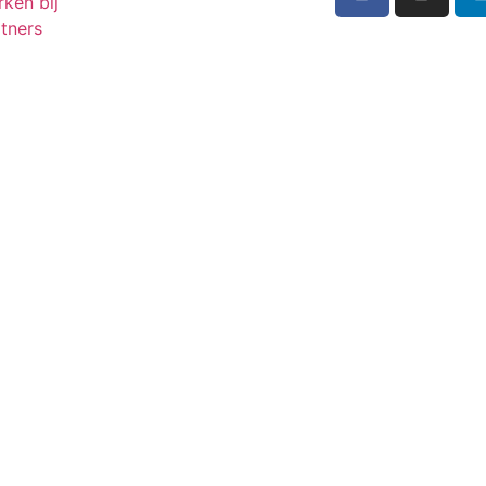
ken bij
tners
Inschrijven n