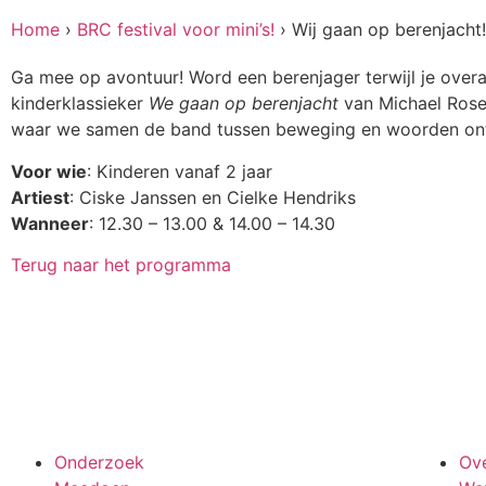
Home
›
BRC festival voor mini’s!
›
Wij gaan op berenjacht!
Ga mee op avontuur! Word een berenjager terwijl je over
kinderklassieker
We gaan op berenjacht
van Michael Rose
waar we samen de band tussen beweging en woorden o
Voor wie
: Kinderen vanaf 2 jaar
Artiest
: Ciske Janssen en Cielke Hendriks
Wanneer
: 12.30 – 13.00 & 14.00 – 14.30
Terug naar het programma
Meedoen aan onderzoek
Onderzoek
Ov