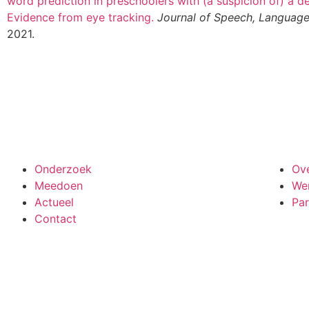
word prediction in preschoolers with (a suspicion of) a 
Evidence from eye tracking.
Journal of Speech, Language
2021.
Meedoen aan onderzoek
Onderzoek
Ov
Meedoen
Wer
Actueel
Par
Contact
Bekijk ook de veelgestelde vragen