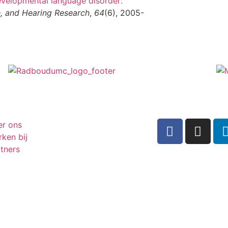
developmental language disorder:
, and Hearing Research
,
64
(6), 2005-
er ons
ken bij
tners
Inschrijven n